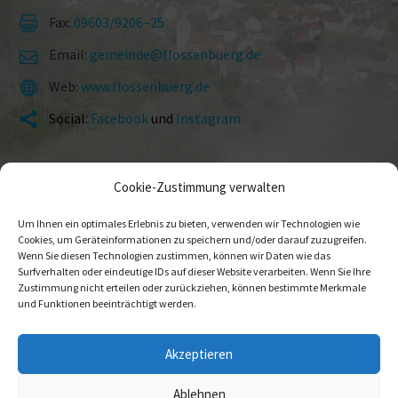
Fax:
09603/9206–25


Email:
gemeinde@flossenbuerg.de


Web:
www.flossenbuerg.de


Social:
Facebook
und
Instagram


Cookie-Zustimmung verwalten
Um Ihnen ein optimales Erlebnis zu bieten, verwenden wir Technologien wie
Cookies, um Geräteinformationen zu speichern und/oder darauf zuzugreifen.
Wenn Sie diesen Technologien zustimmen, können wir Daten wie das
Surfverhalten oder eindeutige IDs auf dieser Website verarbeiten. Wenn Sie Ihre
Zustimmung nicht erteilen oder zurückziehen, können bestimmte Merkmale
Impressum
Daten­schutz
Ansprech­partner
und Funktionen beeinträchtigt werden.
Akzeptieren
© 2026 Gemeinde Flossenbürg
Ablehnen