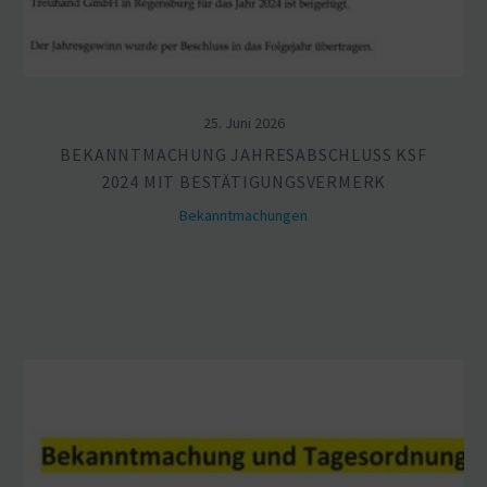
25. Juni 2026
BEKANNT­MA­CHUNG JAHRES­AB­SCHLUSS KSF
2024 MIT BESTÄ­TI­GUNGS­VERMERK
Bekannt­ma­chungen