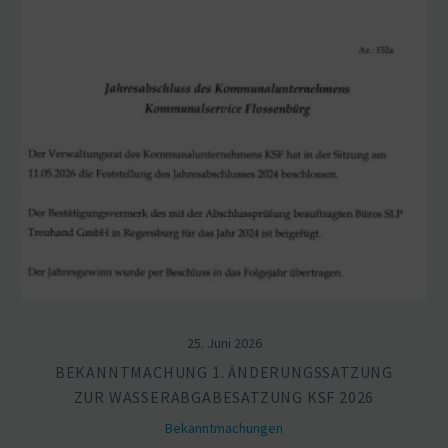
25. Juni 2026
BEKANNT­MA­CHUNG 1. ÄNDERUNGS­SATZUNG
ZUR WASSER­AB­GA­BE­SATZUNG KSF 2026
Bekannt­ma­chungen