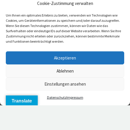
Cookie-Zustimmung verwalten
Um Ihnen ein optimales Erlebnis zu bieten, verwenden wir Technologien wie
Cookies, um Geräteinformationen zu speichern und/oder darauf zuzugreifen.
1. April 2026
Wenn Sie diesen Technologien zustimmen, können wir Daten wie das
BEKANNTMACHUNG GEMEINDERATSSITZUNG
Surfverhalten oder eindeutige IDs auf dieser Website verarbeiten. Wenn Sie Ihre
Zustimmung nicht erteilen oder zurückziehen, können bestimmte Merkmale
APRIL 2026
und Funktionen beeinträchtigt werden.
Bekanntmachungen
Akzeptieren
Ablehnen
Einstellungen ansehen
Daten­schutz
Impressum
Translate