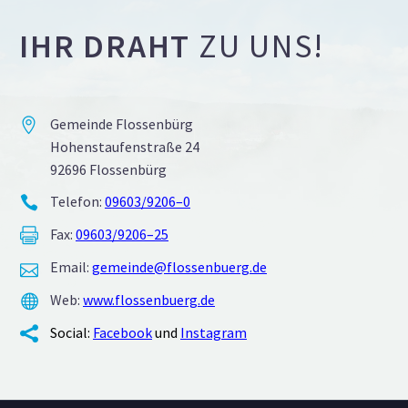
IHR DRAHT
ZU UNS!
Gemeinde Flossenbürg


Hohen­stau­fen­straße 24
92696 Flossenbürg
Telefon:
09603/9206–0


Fax:
09603/9206–25


Email:
gemeinde@flossenbuerg.de


Web:
www.flossenbuerg.de


Social:
Facebook
und
Instagram

