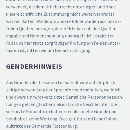
verwendet, die dem Urheber­recht unter­liegen und ohne
unsere schrift­liche Zustimmung nicht weiter­ver­breitet
werden dürfen. Wiederum andere Bilder wurden aus lizenz­
freien Quellen bezogen, deren Urheber auf eine Quellen­
angabe und Namens­nennung unent­geltlich verzichten.
Falls uns hier trotz sorgfäl­tiger Prüfung ein Fehler unter­
laufen ist, bitten wir um Benachrichtigung.
GENDER­HINWEIS
Aus Gründen der besseren Lesbarkeit wird auf die gleich­
zeitige Verwendung der Sprach­formen männlich, weiblich
und divers (m/w/d) verzichtet. Sämtliche Perso­nen­be­zeich­
nungen gelten gleicher­maßen für alle Geschlechter. Die
verkürzte Sprachform hat nur redak­tio­nelle Gründe und
beinhaltet keine Wertung. Dies gilt für sämtliche Online­
auf­tritte der Gemeinde Flossenbürg.