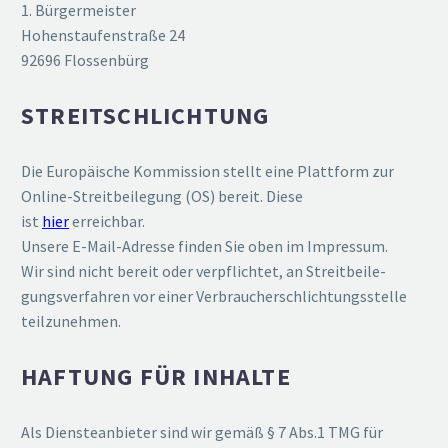
1. Bürgermeister
Hohen­stau­fen­straße 24
92696 Flossenbürg
STREIT­SCHLICHTUNG
Die Europäische Kommission stellt eine Plattform zur
Online-Streit­bei­legung (OS) bereit. Diese
ist
hier
erreichbar.
Unsere E‑Mail-Adresse finden Sie oben im Impressum.
Wir sind nicht bereit oder verpflichtet, an Streit­bei­le­
gungs­ver­fahren vor einer Verbrau­cher­schlich­tungs­stelle
teilzunehmen.
HAFTUNG FÜR INHALTE
Als Diens­te­an­bieter sind wir gemäß § 7 Abs.1 TMG für