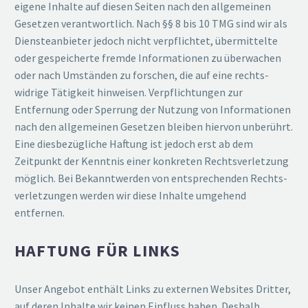
eigene Inhalte auf diesen Seiten nach den allge­meinen
Gesetzen verant­wortlich. Nach §§ 8 bis 10 TMG sind wir als
Diens­te­an­bieter jedoch nicht verpflichtet, übermit­telte
oder gespei­cherte fremde Infor­ma­tionen zu überwachen
oder nach Umständen zu forschen, die auf eine rechts­
widrige Tätigkeit hinweisen. Verpflich­tungen zur
Entfernung oder Sperrung der Nutzung von Infor­ma­tionen
nach den allge­meinen Gesetzen bleiben hiervon unberührt.
Eine diesbe­züg­liche Haftung ist jedoch erst ab dem
Zeitpunkt der Kenntnis einer konkreten Rechts­ver­letzung
möglich. Bei Bekannt­werden von entspre­chenden Rechts­
ver­let­zungen werden wir diese Inhalte umgehend
entfernen.
HAFTUNG FÜR LINKS
Unser Angebot enthält Links zu externen Websites Dritter,
auf deren Inhalte wir keinen Einfluss haben. Deshalb