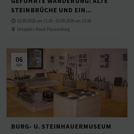
GEFÜHRTE WANDERUNG: ALTE
STEIN­BRÜCHE UND EIN
WASSERFALL – UNTERWEGS RUND
02.09.2026 um 13:30 - 02.09.2026 um 15:30
UM DEN GAISWEIHER
Ortsplatz Kiosk Flossenbürg
06
SEP.
BURG- U. STEINHAUERMUSEUM