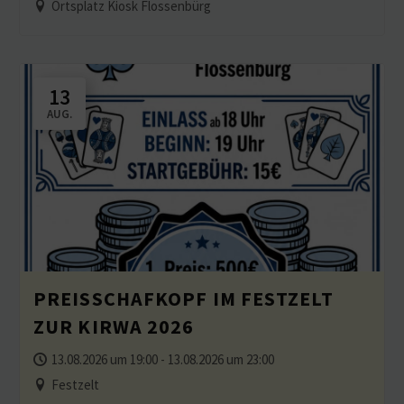
BURGRUINE UND WEITBLICKE
Ortsplatz Kiosk Flossenbürg
13
AUG.
PREIS­SCHAFKOPF IM FESTZELT
ZUR KIRWA 2026
13.08.2026 um 19:00 - 13.08.2026 um 23:00
Festzelt