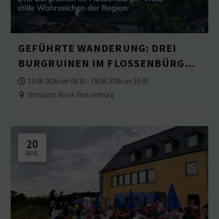
GEFÜHRTE WANDERUNG: DREI
BURGRUINEN IM FLOSSEN­BÜRGER
WALD – STILLE WAHRZEICHEN DER
19.08.2026 um 08:30 - 19.08.2026 um 15:00
REGION
Ortsplatz Kiosk Flossenbürg
20
AUG.