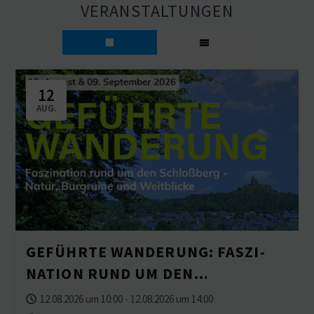
VERAN­STAL­TUNGEN
12
AUG.
GEFÜHRTE WANDERUNG: FASZI­
NATION RUND UM DEN
SCHLOSSBERG – NATUR,
12.08.2026 um 10:00 - 12.08.2026 um 14:00