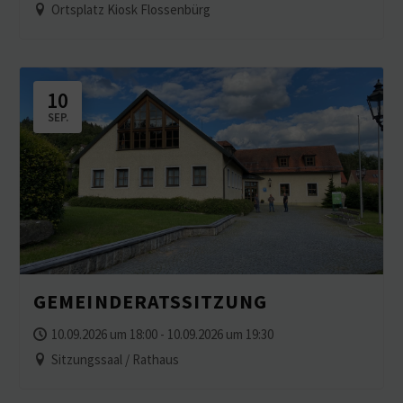
BURGRUINE UND WEITBLICKE
Ortsplatz Kiosk Flossenbürg
10
SEP.
GEMEIN­DE­RATS­SITZUNG
10.09.2026 um 18:00 - 10.09.2026 um 19:30
Sitzungssaal / Rathaus