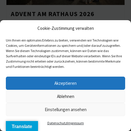
ADVENT AM RATHAUS 2026
29.11.2026 um 16:00 - 29.11.2026 um 19:00
Cookie-Zustimmung verwalten
Rathausvorplatz
Um Ihnen ein optimales Erlebnis zu bieten, verwenden wir Technologien wie
Cookies, um Geräteinformationen zu speichern und/oder darauf zuzugreifen.
Wenn Sie diesen Technologien zustimmen, können wir Daten wie das
Surfverhalten oder eindeutige IDs auf dieser Website verarbeiten. Wenn Sie Ihre
03
Zustimmung nicht erteilen oder zurückziehen, können bestimmte Merkmale
und Funktionen beeinträchtigt werden.
DEZ.
Akzeptieren
Ablehnen
Einstellungen ansehen
Daten­schutz
Impressum
GEMEIN­DE­RATS­SITZUNG
Translate