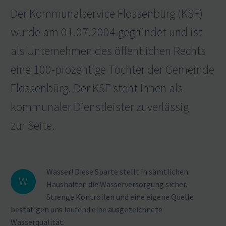
Der Kommu­nal­service Flossenbürg (KSF)
wurde am 01.07.2004 gegründet und ist
als Unter­nehmen des öffent­lichen Rechts
eine 100-prozentige Tochter der Gemeinde
Flossenbürg. Der KSF steht Ihnen als
kommu­naler Dienst­leister zuver­lässig
zur Seite.
Wasser! Diese Sparte stellt in sämtlichen
W
Haushalten die Wasser­ver­sorgung sicher.
Strenge Kontrollen und eine eigene Quelle
bestä­tigen uns laufend eine ausge­zeichnete
Wasserqualität.