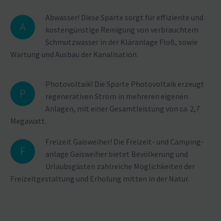
Abwasser! Diese Sparte sorgt für effiziente und
A
kosten­günstige Reinigung von verbrauchtem
Schmutz­wasser in der Kläranlage Floß, sowie
Wartung und Ausbau der Kanalisation.
Photo­voltaik! Die Sparte Photo­voltaik erzeugt
P
regene­ra­tiven Strom in mehreren eigenen
Anlagen, mit einer Gesamt­leistung von ca. 2,7
Megawatt.
Freizeit Gaisweiher! Die Freizeit- und Camping­
F
anlage Gaisweiher bietet Bevöl­kerung und
Urlaubs­gästen zahlreiche Möglich­keiten der
Freizeit­ge­staltung und Erholung mitten in der Natur.