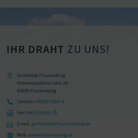
IHR DRAHT
ZU UNS!
Gemeinde Flossenbürg


Hohen­stau­fen­straße 24
92696 Flossenbürg
Telefon:
09603/9206–0


Fax:
09603/9206–25


Email:
gemeinde@flossenbuerg.de


Web:
www.flossenbuerg.de

