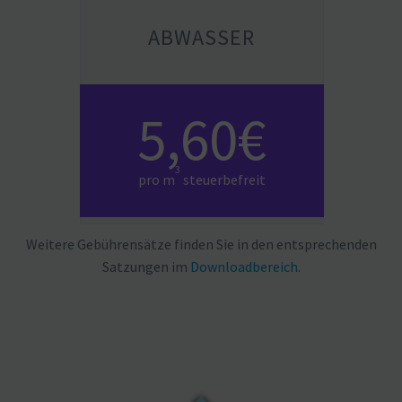
ABWASSER
5,60€
3
pro m
steuerbefreit
Weitere Gebüh­ren­sätze finden Sie in den entspre­chenden
Satzungen im
Download­be­reich
.