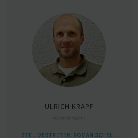
ULRICH KRAPF
Verwal­tungsrat
STELL­VER­TRETER: ROMAN SCHELL