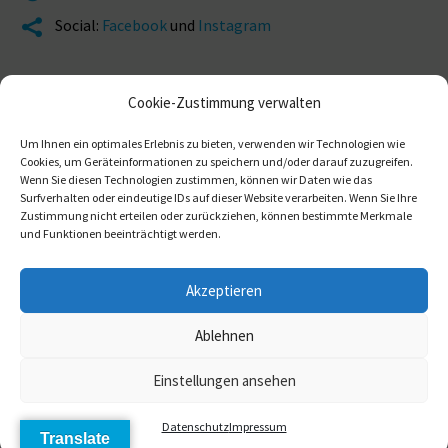
Social:
Facebook
und
Instagram


Cookie-Zustimmung verwalten
Um Ihnen ein optimales Erlebnis zu bieten, verwenden wir Technologien wie
Cookies, um Geräteinformationen zu speichern und/oder darauf zuzugreifen.
Wenn Sie diesen Technologien zustimmen, können wir Daten wie das
Surfverhalten oder eindeutige IDs auf dieser Website verarbeiten. Wenn Sie Ihre
Zustimmung nicht erteilen oder zurückziehen, können bestimmte Merkmale
Impressum
Daten­schutz
Ansprech­partner
und Funktionen beeinträchtigt werden.
Akzeptieren
© 2026 Gemeinde Flossenbürg
Ablehnen
Einstellungen ansehen
Daten­schutz
Impressum
Translate