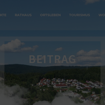
KTE
RATHAUS
ORTSLEBEN
TOURISMUS
WO
BEITRAG