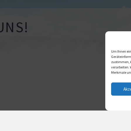
UNS!
Um Ihnen ein
Geräteinform
zustimmen, k
verarbeiten.
Merkmale und
Akz