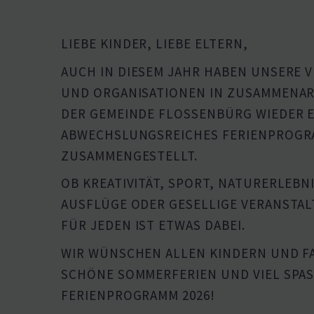
LIEBE KINDER, LIEBE ELTERN,
AUCH IN DIESEM JAHR HABEN UNSERE V
UND ORGANI­SA­TIONEN IN ZUSAM­MEN­AR
DER GEMEINDE FLOSSENBÜRG WIEDER E
ABWECHS­LUNGS­REICHES FERIEN­PRO­G
ZUSAMMENGESTELLT.
OB KREATI­VITÄT, SPORT, NATUR­ER­LEB­N
AUSFLÜGE ODER GESELLIGE VERAN­STAL
FÜR JEDEN IST ETWAS DABEI.
WIR WÜNSCHEN ALLEN KINDERN UND F
SCHÖNE SOMMER­FERIEN UND VIEL SPASS 
ERIEN­PRO­GRAMM 2026!