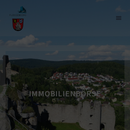
IMMOBI­LI­EN­BÖRSE