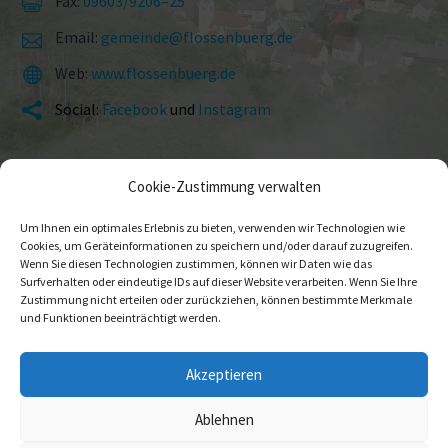
Fax:
09603/9206–25


Email:
gemeinde@flossenbuerg.de


Web:
www.flossenbuerg.de


Social:
Facebook
und
Instagram


Cookie-Zustimmung verwalten
Um Ihnen ein optimales Erlebnis zu bieten, verwenden wir Technologien wie
Cookies, um Geräteinformationen zu speichern und/oder darauf zuzugreifen.
Wenn Sie diesen Technologien zustimmen, können wir Daten wie das
Surfverhalten oder eindeutige IDs auf dieser Website verarbeiten. Wenn Sie Ihre
Zustimmung nicht erteilen oder zurückziehen, können bestimmte Merkmale
Impressum
Daten­schutz
Ansprech­partner
und Funktionen beeinträchtigt werden.
Akzeptieren
© 2026 Gemeinde Flossenbürg
Ablehnen