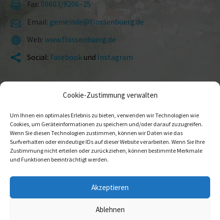
Fax:
09603/9206–25


Email:
gemeinde@flossenbuerg.de


Web:
www.flossenbuerg.de


Social:
Facebook
und
Instagram


Cookie-Zustimmung verwalten
Um Ihnen ein optimales Erlebnis zu bieten, verwenden wir Technologien wie
Cookies, um Geräteinformationen zu speichern und/oder darauf zuzugreifen.
Wenn Sie diesen Technologien zustimmen, können wir Daten wie das
Surfverhalten oder eindeutige IDs auf dieser Website verarbeiten. Wenn Sie Ihre
Zustimmung nicht erteilen oder zurückziehen, können bestimmte Merkmale
Impressum
Daten­schutz
Ansprech­partner
und Funktionen beeinträchtigt werden.
Akzeptieren
© 2026 Gemeinde Flossenbürg
Ablehnen