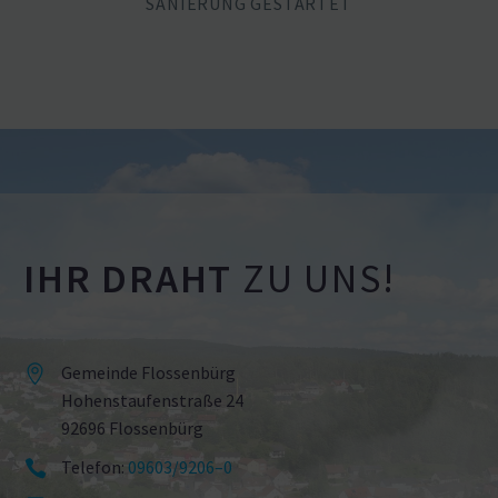
SANIERUNG GESTARTET
IHR DRAHT
ZU UNS!
Gemeinde Flossenbürg


Hohen­stau­fen­straße 24
92696 Flossenbürg
Telefon:
09603/9206–0

